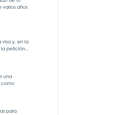
ado de tu 
e varios años 
visa y, en la 
la petición..
e una 
, como 
das para 