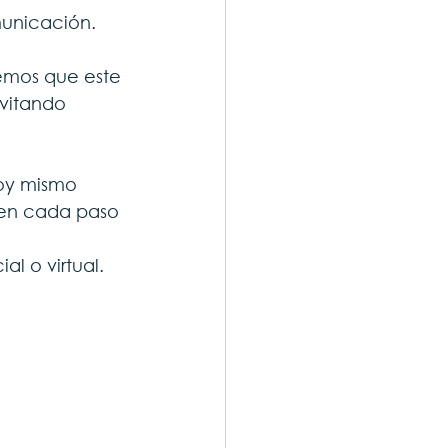
municación.
emos que este 
vitando 
oy mismo 
 en cada paso 
l o virtual.