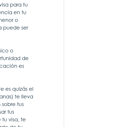
visa para tu 
encia en tu 
menor o 
sa puede ser 
ico o 
rtunidad de 
ocación es 
te es quizás el 
anas) te lleva 
 sobre tus 
ar tus 
tu visa, te 