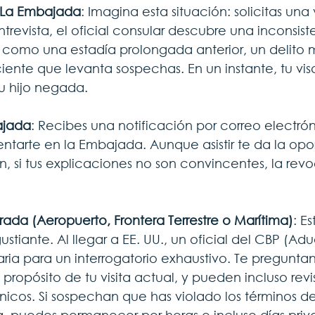
n La Embajada
: Imagina esta situación: solicitas una 
entrevista, el oficial consular descubre una inconsist
io, como una estadía prolongada anterior, un delito 
ciente que levanta sospechas. En un instante, tu vi
u hijo negada.
ajada
: Recibes una notificación por correo electrón
ntarte en la Embajada. Aunque asistir te da la opo
ón, si tus explicaciones no son convincentes, la rev
rada (Aeropuerto, Frontera Terrestre o Marítima)
: Es
tiante. Al llegar a EE. UU., un oficial del CBP (Adu
ria para un interrogatorio exhaustivo. Te preguntan
l propósito de tu visita actual, y pueden incluso revis
ónicos. Si sospechan que has violado los términos de 