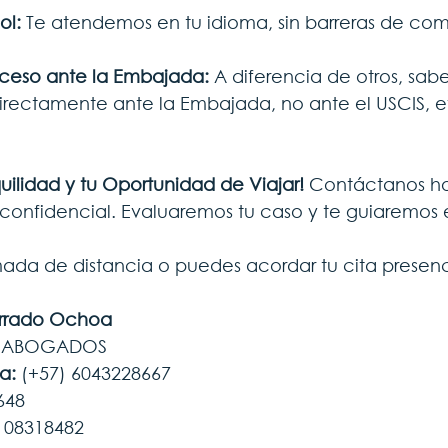
ol:
 Te atendemos en tu idioma, sin barreras de co
eso ante la Embajada: 
A diferencia de otros, sab
 directamente ante la Embajada, no ante el USCIS, e
uilidad y tu Oportunidad de Viajar! 
Contáctanos h
 confidencial. Evaluaremos tu caso y te guiaremos
ada de distancia o puedes acordar tu cita presencia
arrado Ochoa
O ABOGADOS
a: 
(+57) 6043228667
648
3108318482