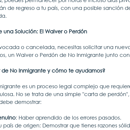
, puedes permanecer por horas e incluso días priv
rán de regreso a tu país, con una posible sanción d
da.
te una Solución: El Waiver o Perdón
revocada o cancelada, necesitas solicitar una nueva 
os, un Waiver o Perdón de No Inmigrante junto con 
r de No Inmigrante y cómo te ayudamos?
migrante es un proceso legal complejo que requier
losa. No se trata de una simple "carta de perdón"
debe demostrar:
enuino
: Haber aprendido de los errores pasados.
u país de origen: Demostrar que tienes razones sóli