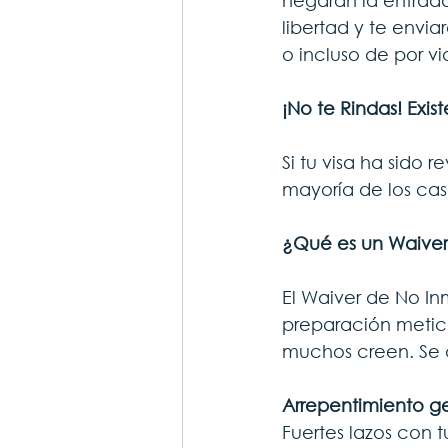
negarán la entrada
libertad y te envia
o incluso de por vi
¡No te Rindas! Exis
Si tu visa ha sido 
mayoría de los cas
¿Qué es un Waive
El Waiver de No In
preparación meticu
muchos creen. Se 
Arrepentimiento g
Fuertes lazos con t