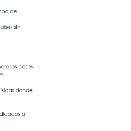
mpo de 
íses sin 
erosos casos 
e.
físicas donde 
dicados a 