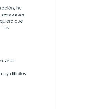
ración, he 
a revocación 
 quiero que 
edes 
 visas 
uy difíciles.